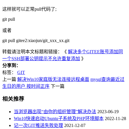
这样就可以正常pull代码了;
git pull
或者
git pull gitee2:xiaojun/git_xxx_xx.git
转载请注明本文标题和链接：《
解决多个GITEE账号添加同
一个SSH部署公钥提示不允许重复添加
》
分享到：
标签：
GIT
上一篇
解决Win10家庭版无法连接远程桌面
mysql查询最近过
生日的用户 按时间正序
下一篇
相关推荐
当浏览器出现“由你的组织管理”解决办法
2023-06-19
Win10快速启动Ubuntu子系统及PHP环境脚本
2022-11-28
记一次GIT推送失败处理
2021-12-07