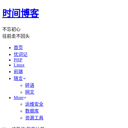
时间博客
不忘初心
往前走不回头
首页
优词记
PHP
Linux
前端
随言
碎语
网文
More
运维安全
数据库
资源工具