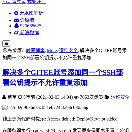
Hi，请登录
我要注册
无水印解析
许愿墙
920668625
新浪微博
您的位置：
时间博客
More
运维安全
解决多个GITEE账号添
>
>
>
加同一个SSH部署公钥提示不允许重复添加
解决多个GITEE账号添加同一个SSH部
署公钥提示不允许重复添加
苗苗
5年前 (2021-02-03 14:04)
7653次浏览
运维安全
线上更新代码时提示: Access deined: DeployKey not added
在服务器执行: cat ~/.ssh/id_rsa.pub 发现原来是同事重置了公钥