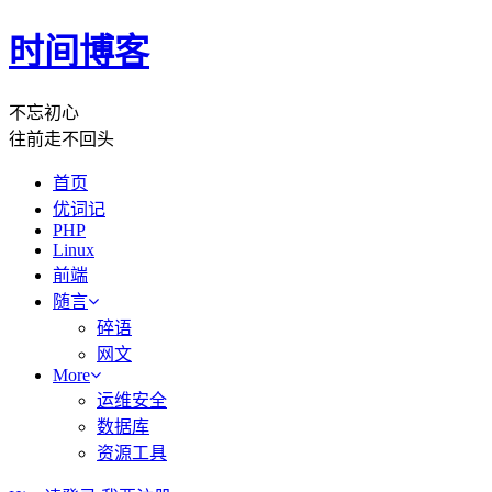
时间博客
不忘初心
往前走不回头
首页
优词记
PHP
Linux
前端
随言
碎语
网文
More
运维安全
数据库
资源工具