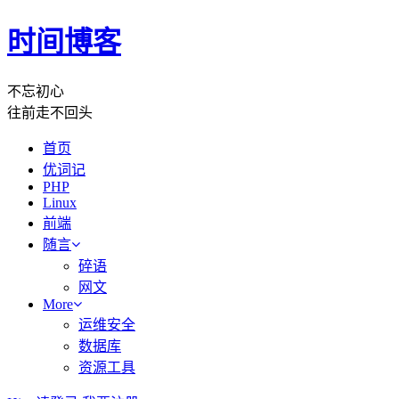
时间博客
不忘初心
往前走不回头
首页
优词记
PHP
Linux
前端
随言
碎语
网文
More
运维安全
数据库
资源工具