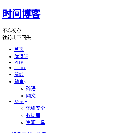
时间博客
不忘初心
往前走不回头
首页
优词记
PHP
Linux
前端
随言
碎语
网文
More
运维安全
数据库
资源工具