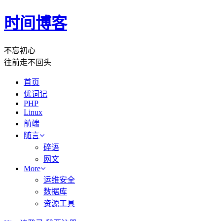
时间博客
不忘初心
往前走不回头
首页
优词记
PHP
Linux
前端
随言
碎语
网文
More
运维安全
数据库
资源工具