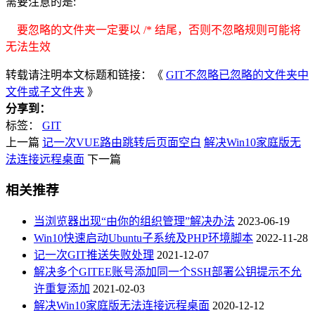
需要注意的是:
要忽略的文件夹一定要以 /* 结尾，否则不忽略规则可能将
无法生效
转载请注明本文标题和链接：《
GIT不忽略已忽略的文件夹中
文件或子文件夹
》
分享到：
标签：
GIT
上一篇
记一次VUE路由跳转后页面空白
解决Win10家庭版无
法连接远程桌面
下一篇
相关推荐
当浏览器出现“由你的组织管理”解决办法
2023-06-19
Win10快速启动Ubuntu子系统及PHP环境脚本
2022-11-28
记一次GIT推送失败处理
2021-12-07
解决多个GITEE账号添加同一个SSH部署公钥提示不允
许重复添加
2021-02-03
解决Win10家庭版无法连接远程桌面
2020-12-12