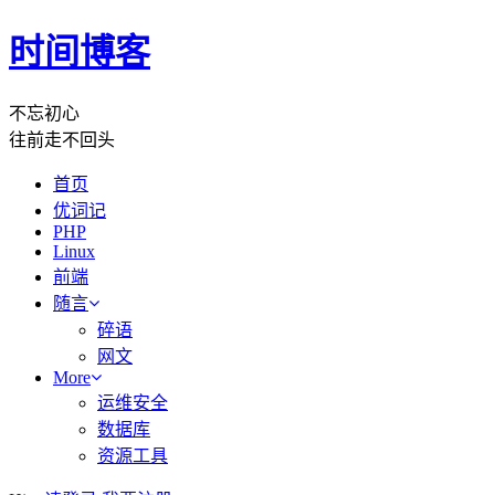
时间博客
不忘初心
往前走不回头
首页
优词记
PHP
Linux
前端
随言
碎语
网文
More
运维安全
数据库
资源工具