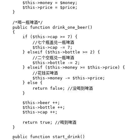
        $this->money = $money;

        $this->price = $price;

    }

    /*喝一瓶啤酒*/

    public function drink_one_beer()

    {

        if ($this->cap >= 7) {

            //七个瓶盖兑一瓶啤酒

            $this->cap -= 7;

	} elseif ($this->bottle >= 2) {

	    //二个空瓶兑一瓶啤酒

	    $this->bottle -= 2;

	} elseif ($this->money >= $this->price) {

	    //花钱买啤酒

	    $this->money -= $this->price;

	} else {

	    return false; //没喝到啤酒

	}

	$this->beer ++;

	$this->bottle ++;

	$this->cap ++;

        return true; //喝到啤酒

    }

    public function start_drink()
