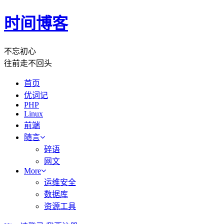
时间博客
不忘初心
往前走不回头
首页
优词记
PHP
Linux
前端
随言
碎语
网文
More
运维安全
数据库
资源工具