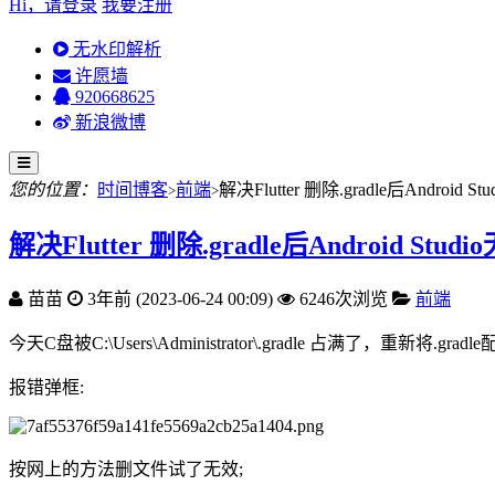
Hi，请登录
我要注册
无水印解析
许愿墙
920668625
新浪微博
您的位置：
时间博客
前端
解决Flutter 删除.gradle后Android
>
>
解决Flutter 删除.gradle后Android St
苗苗
3年前 (2023-06-24 00:09)
6246次浏览
前端
今天C盘被C:\Users\Administrator\
.gradle 占满了，重新将
.grad
报错弹框:
按网上的方法删文件试了无效;