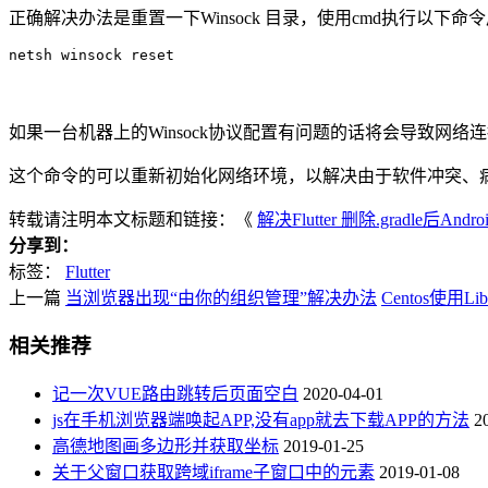
正确解决办法是重置一下
Winsock 目录，使用cmd执行以下命
netsh winsock reset
如果一台机器上的Winsock协议配置有问题的话将会导致网络连接等问题，
这个命令的可以重新初始化网络环境，以解决由于软件冲突、
转载请注明本文标题和链接：《
解决Flutter 删除.gradle后And
分享到：
标签：
Flutter
上一篇
当浏览器出现“由你的组织管理”解决办法
Centos使用Libre
相关推荐
记一次VUE路由跳转后页面空白
2020-04-01
js在手机浏览器端唤起APP,没有app就去下载APP的方法
2
高德地图画多边形并获取坐标
2019-01-25
关于父窗口获取跨域iframe子窗口中的元素
2019-01-08