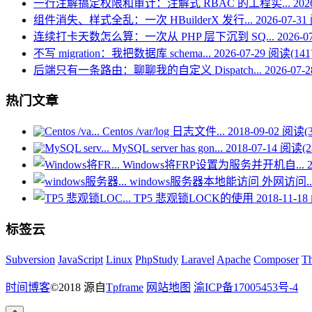
一行注解搞定权限和审计：注解式 RBAC 的工程实...
202
组件消失、样式全乱：一次 HBuilderX 发行...
2026-07-31
连续打卡天数怎么算：一次从 PHP 层下沉到 SQ...
2026-0
不写 migration：我把数据库 schema...
2026-07-29
阅读(141
后端只有一条路由：聊聊我的自定义 Dispatch...
2026-07-2
热门文章
Centos /var/log 日志文件...
2018-09-02
阅读(3
MySQL server has gon...
2018-07-14
阅读(28
Windows将FRP设置为服务并开机自...
windows服务器本地能访问 外网访问..
TP5 悲观锁LOCK的使用
2018-11-18
标签云
Subversion
JavaScript
Linux
PhpStudy
Laravel
Apache
Composer
T
时间博客
©2018
源自
Tpframe
网站地图
渝ICP备17005453号-4