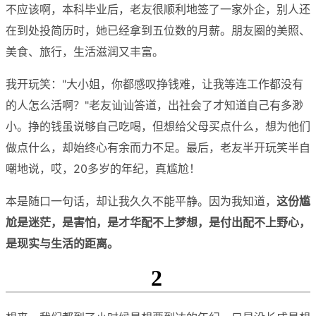
不应该啊，本科毕业后，老友很顺利地签了一家外企，别人还
在到处投简历时，她已经拿到五位数的月薪。朋友圈的美照、
美食、旅行，生活滋润又丰富。
我开玩笑："大小姐，你都感叹挣钱难，让我等连工作都没有
的人怎么活啊？"老友讪讪答道，出社会了才知道自己有多渺
小。挣的钱虽说够自己吃喝，但想给父母买点什么，想为他们
做点什么，却始终心有余而力不足。最后，老友半开玩笑半自
嘲地说，哎，20多岁的年纪，真尴尬！
本是随口一句话，却让我久久不能平静。因为我知道，
这份尴
尬是迷茫，是害怕，是才华配不上梦想，是付出配不上野心，
是现实与生活的距离。
2