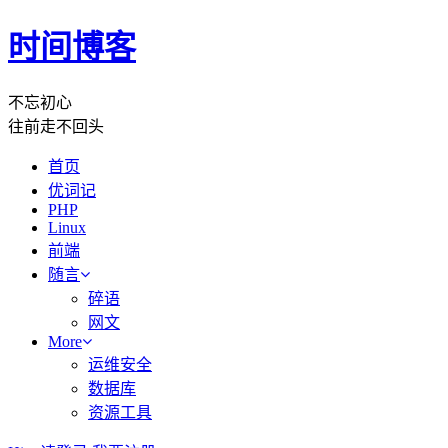
时间博客
不忘初心
往前走不回头
首页
优词记
PHP
Linux
前端
随言
碎语
网文
More
运维安全
数据库
资源工具