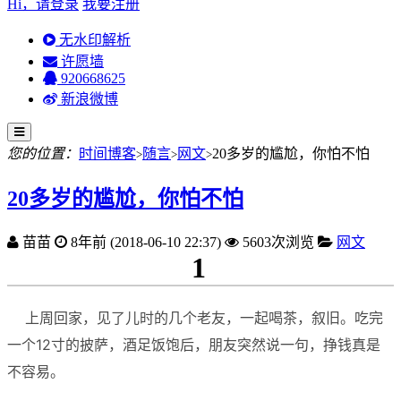
Hi，请登录
我要注册
无水印解析
许愿墙
920668625
新浪微博
您的位置：
时间博客
随言
网文
20多岁的尴尬，你怕不怕
>
>
>
20多岁的尴尬，你怕不怕
苗苗
8年前 (2018-06-10 22:37)
5603次浏览
网文
1
上周回家，见了儿时的几个老友，一起喝茶，叙旧。吃完
一个12寸的披萨，酒足饭饱后，朋友突然说一句，挣钱真是
不容易。