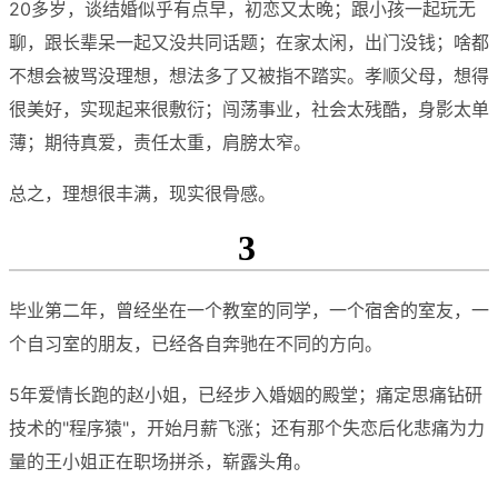
20多岁，谈结婚似乎有点早，初恋又太晚；跟小孩一起玩无
聊，跟长辈呆一起又没共同话题；在家太闲，出门没钱；啥都
不想会被骂没理想，想法多了又被指不踏实。孝顺父母，想得
很美好，实现起来很敷衍；闯荡事业，社会太残酷，身影太单
薄；期待真爱，责任太重，肩膀太窄。
总之，理想很丰满，现实很骨感。
3
毕业第二年，曾经坐在一个教室的同学，一个宿舍的室友，一
个自习室的朋友，已经各自奔驰在不同的方向。
5年爱情长跑的赵小姐，已经步入婚姻的殿堂；痛定思痛钻研
技术的"程序猿"，开始月薪飞涨；还有那个失恋后化悲痛为力
量的王小姐正在职场拼杀，崭露头角。